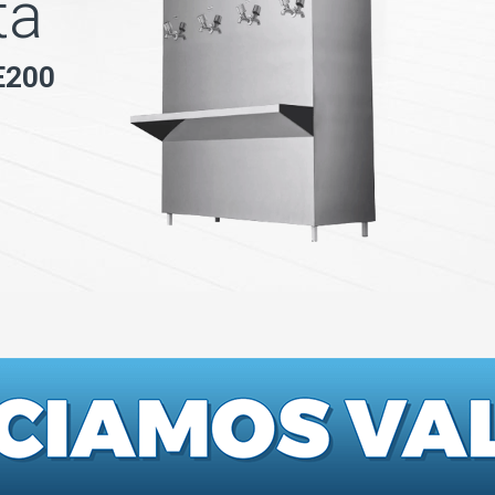
t
a
E
2
0
0