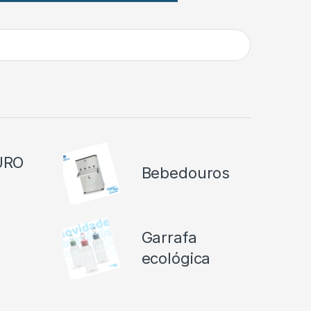
URO
Bebedouros
O
Garrafa
ecológica