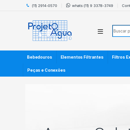
Skip to navigation
Skip to content
(11) 2914-0570
whats:(11) 9 3378-3749
Con
Search f
Bebedouros
Elementos Filtrantes
Filtros 
Peças e Conexões