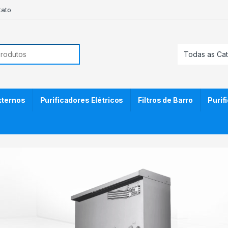
tato
or:
Externos
Purificadores Elétricos
Filtros de Barro
Purif