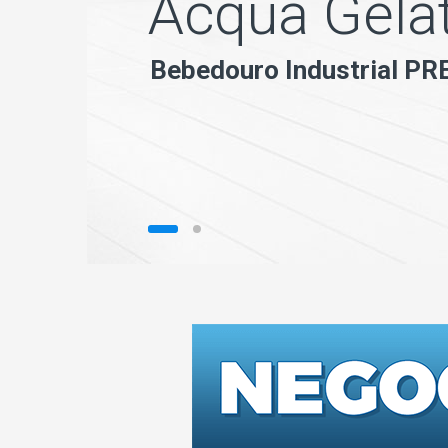
A
c
q
u
a
G
e
l
a
B
e
b
e
d
o
u
r
o
I
n
d
u
s
t
r
i
a
l
P
R