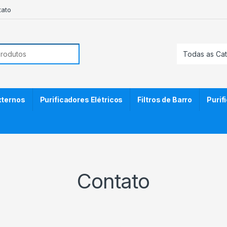
tato
or:
Externos
Purificadores Elétricos
Filtros de Barro
Purif
Contato