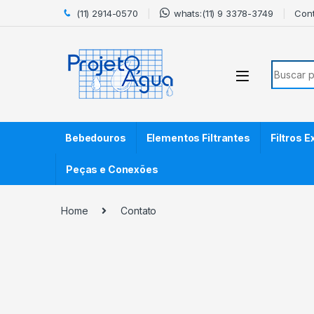
Skip to navigation
Skip to content
(11) 2914-0570
whats:(11) 9 3378-3749
Con
Search f
Bebedouros
Elementos Filtrantes
Filtros 
Peças e Conexões
Home
Contato