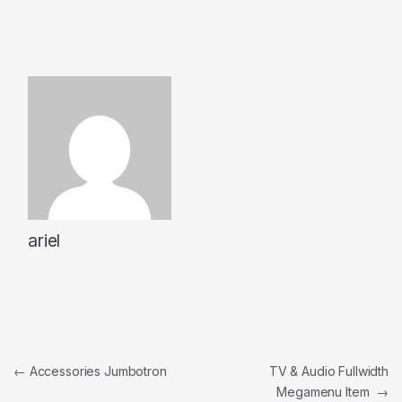
ariel
Navegação de Post
←
Accessories Jumbotron
TV & Audio Fullwidth
Megamenu Item
→