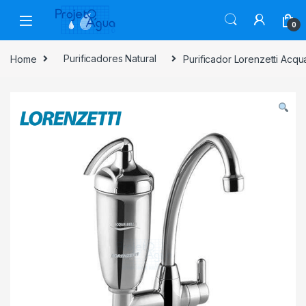
Skip to navigation
Skip to content
0
Home
Purificadores Natural
Purificador Lorenzetti Acq