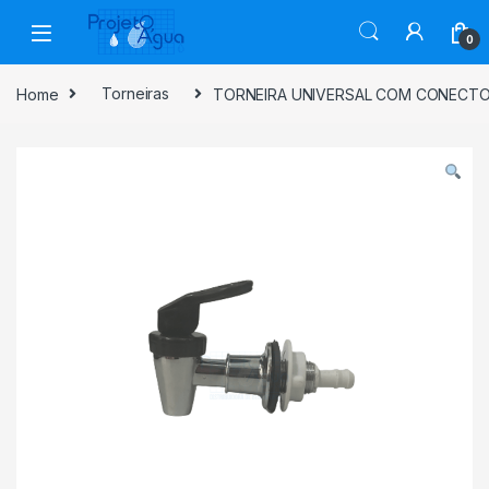
Skip to navigation
Skip to content
0
Home
Torneiras
TORNEIRA UNIVERSAL COM CONECTO