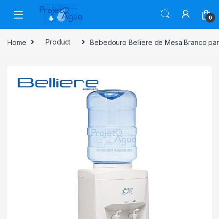
Skip to navigation
Skip to content
0
Home
Product
Bebedouro Belliere de Mesa Branco pa