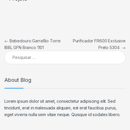
Navegação de Post
←
Bebedouro Garrafão Torre
Purificador FR600 Exclusive
IBBL GFN Branco 1101
Preto 5304
→
Pesquisar por:
About Blog
Lorem ipsum dolor sit amet, consectetur adipiscing elit. Sed
tincidunt, erat in malesuada aliquam, est erat faucibus purus,
eget viverra nulla sem vitae neque. Quisque id sodales libero.