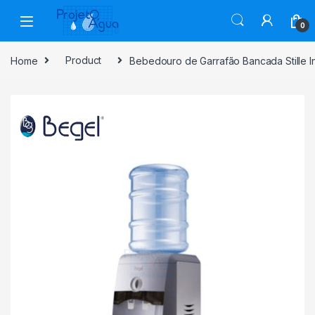
Skip to navigation
Skip to content
0
Home
Product
Bebedouro de Garrafão Bancada Stille I