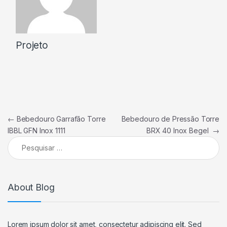
Projeto
Navegação de Post
←
Bebedouro Garrafão Torre
Bebedouro de Pressão Torre
IBBL GFN Inox 1111
BRX 40 Inox Begel
→
Pesquisar por:
About Blog
Lorem ipsum dolor sit amet, consectetur adipiscing elit. Sed