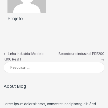
Projeto
Navegação de Post
←
Linha Industrial Modelo
Bebedouro industrial PRE200
K100 Resf I
→
Pesquisar por:
About Blog
Lorem ipsum dolor sit amet, consectetur adipiscing elit. Sed