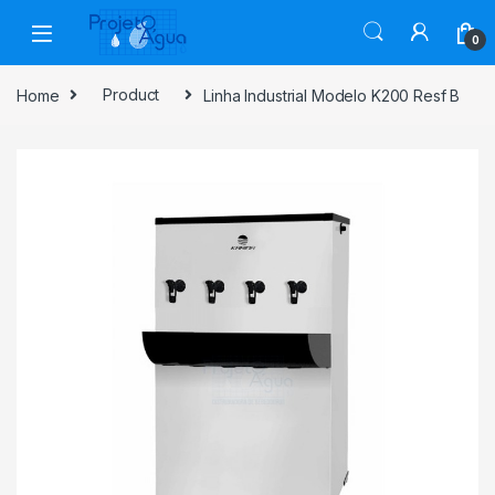
Skip to navigation
Skip to content
0
Home
Product
Linha Industrial Modelo K200 Resf B