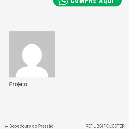
Projeto
Navegação de Post
←
Bebedouro de Pressão
REFIL BBI POLIESTER